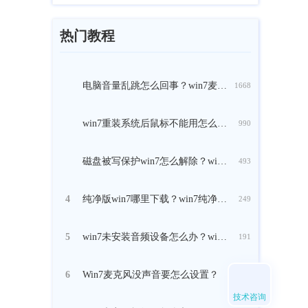
热门教程
电脑音量乱跳怎么回事？win7麦克风音量乱跳的解决方法
1668
win7重装系统后鼠标不能用怎么办？ 重装win7后usb全部失灵解决方法
990
磁盘被写保护win7怎么解除？win7硬盘ntfs写保护的解决方法
493
纯净版win7哪里下载？win7纯净版百度网盘下载地址安装方法步骤
4
249
win7未安装音频设备怎么办？win7声音显示未安装音频设备的解决方法
5
191
Win7麦克风没声音要怎么设置？
6
182
技术咨询