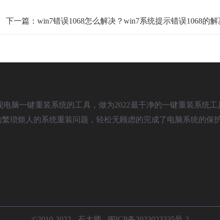
下一篇：win7错误1068怎么解决？win7系统提示错误1068的
款可以简单实现电脑一键重装系统的工具，做为2022最干净的一键重装系
遇到的繁琐烦人的系统重装问题，轻松无顾虑的完成了电脑系统的保
©2010-2022 - 石大师 -
闽ICP备2023023335号-2