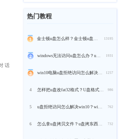
热门教程
金士顿u盘怎么样？金士顿u盘介绍
13195
windows无法访问u盘怎么办？u盘无法访问怎么解决
1931
对 话
win10电脑u盘拒绝访问怎么解决？windows10拒绝访问u盘的解决方法
1257
怎样把u盘改fat32格式？U盘格式化为FAT32格式的方法
4
986
u盘拒绝访问怎么解决win10？win10识别了u盘但无法访问
5
762
怎么拿u盘拷贝文件？u盘拷东西到电脑步骤
6
732