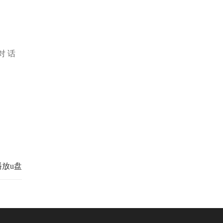
对 话
放u盘