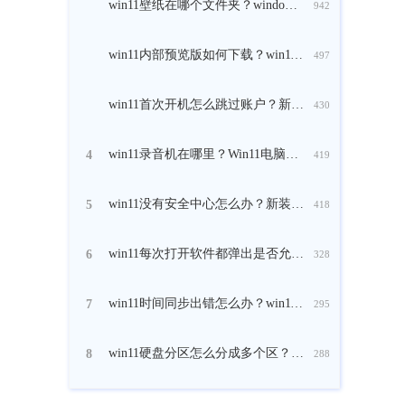
win11壁纸在哪个文件夹？windows11自带壁纸在哪里
942
win11内部预览版如何下载？win11内部预览版在哪里可以下载？
497
win11首次开机怎么跳过账户？新电脑win11跳过创建账户的方法
430
win11录音机在哪里？Win11电脑自带的录音在哪里
4
419
win11没有安全中心怎么办？新装的win11没有安全中心的解决方法
5
418
win11每次打开软件都弹出是否允许怎么办？
6
328
win11时间同步出错怎么办？win11系统时间同步失败的解决方法
7
295
win11硬盘分区怎么分成多个区？win11硬盘分区的方法教程
8
288