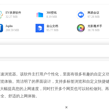
EV录屏软件
360壁纸
网易会议
微软电脑管家
32.27 MB
8.19 MB
97.28 MB
软件大小：811.9
软件语言：简体
Joplin
金山文档
光影魔术手
269.59 MB
95.77 MB
38.78 MB
WPSOffice
软件大小：224.3
软件语言：简体
浏览器。该软件主打用户个性化，里面有很多有趣的自定义
浏览体验。简洁明了的界面设计，支持多标签浏览和自定义快捷
Microsoft pho
能大幅提高您的上网速度，同时打开多个网页也可以轻松做到。
软件大小：602.3
安全、舒适的上网体验。
软件语言：简体