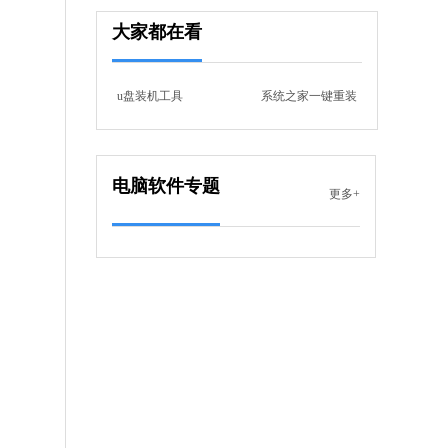
tos
大家都在看
9 MB
中文
下载
u盘装机工具
系统之家一键重装
NVIDIA显卡驱动
软件大小：634.05 MB
软件语言：简体中文
电脑软件专题
更多+
 MB
中文
下载
360壁纸
软件大小：8.19 MB
软件语言：简体中文
 MB