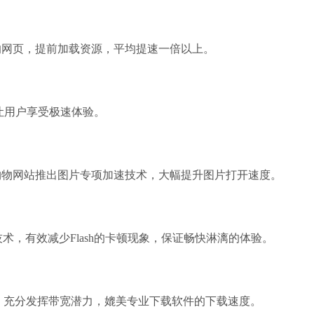
Microsoft pho
软件大小：602.3
软件语言：简体
网页，提前加载资源，平均提速一倍以上。
让用户享受极速体验。
EV录屏软件
软件大小：32.27
物网站推出图片专项加速技术，大幅提升图片打开速度。
软件语言：简体
术，有效减少Flash的卡顿现象，保证畅快淋漓的体验。
爱奇艺
，充分发挥带宽潜力，媲美专业下载软件的下载速度。
软件大小：65.18