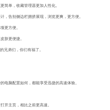
藏更简单，收藏管理器更加人性化。
设计，告别侧边栏拥挤展现，浏览更爽，更方便。
选项更方便。
理皮肤更便捷。
”的兄弟们，你们有福了。
的电脑配置如何，都能享受迅捷的高速体验。
WPSOffice
软件大小：224.3
软件语言：简体
打开主页，相比之前更高速。