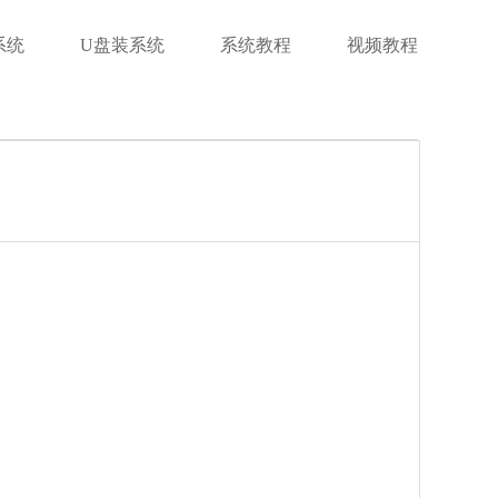
系统
U盘装系统
系统教程
视频教程
 MB
中文
下载
火绒安全软件
软件大小：38.85 MB