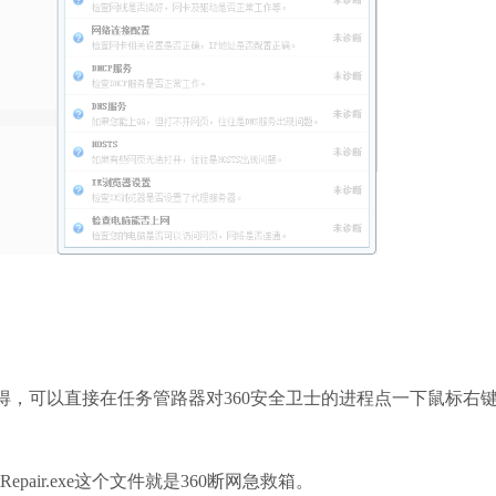
，可以直接在任务管路器对360安全卫士的进程点一下鼠标右
etRepair.exe这个文件就是360断网急救箱。