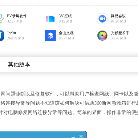
EV录屏软件
360壁纸
网易会议
32.27 MB
8.19 MB
97.28 MB
Joplin
金山文档
光影魔术手
269.59 MB
95.77 MB
38.78 MB
其他版本
断网问题诊断以及修复软件，可以帮助用户检查网线、网卡以及
络连接异常等问题不知道该如何解决可借助360断网急救箱进行
下针对电脑修复网络连接异常等问题。简单的界面，操作非常的便